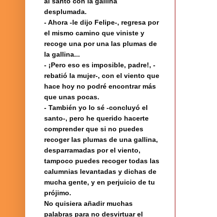
al santo con la gallina
desplumada.
- Ahora -le dijo Felipe-, regresa por
el mismo camino que viniste y
recoge una por una las plumas de
la gallina...
- ¡Pero eso es imposible, padre!, -
rebatió la mujer-, con el viento que
hace hoy no podré encontrar más
que unas pocas.
- También yo lo sé -concluyó el
santo-, pero he querido hacerte
comprender que si no puedes
recoger las plumas de una gallina,
desparramadas por el viento,
tampoco puedes recoger todas las
calumnias levantadas y dichas de
mucha gente, y en perjuicio de tu
prójimo.
No quisiera añadir muchas
palabras para no desvirtuar el