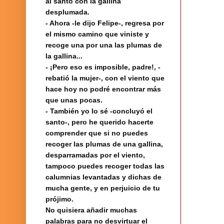
al santo con la gallina
desplumada.
- Ahora -le dijo Felipe-, regresa por
el mismo camino que viniste y
recoge una por una las plumas de
la gallina...
- ¡Pero eso es imposible, padre!, -
rebatió la mujer-, con el viento que
hace hoy no podré encontrar más
que unas pocas.
- También yo lo sé -concluyó el
santo-, pero he querido hacerte
comprender que si no puedes
recoger las plumas de una gallina,
desparramadas por el viento,
tampoco puedes recoger todas las
calumnias levantadas y dichas de
mucha gente, y en perjuicio de tu
prójimo.
No quisiera añadir muchas
palabras para no desvirtuar el