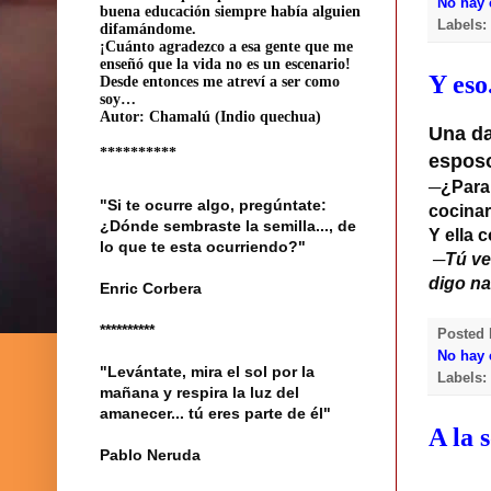
No hay 
buena educación siempre había alguien
Labels
difamándome.
¡Cuánto agradezco a esa gente que me
enseñó que la vida no es un escenario!
Y eso
Desde entonces me atreví a ser como
soy…
Autor: Chamalú (Indio quechua)
Una da
**********
esposo
─¿Para 
"Si te ocurre algo, pregúntate:
cocina
¿Dónde sembraste la semilla..., de
Y ella 
lo que te esta ocurriendo?"
─Tú ve
digo n
Enric Corbera
**********
Posted
No hay 
"Levántate, mira el sol por la
Labels
mañana y respira la luz del
amanecer... tú eres parte de él"
A la
Pablo Neruda