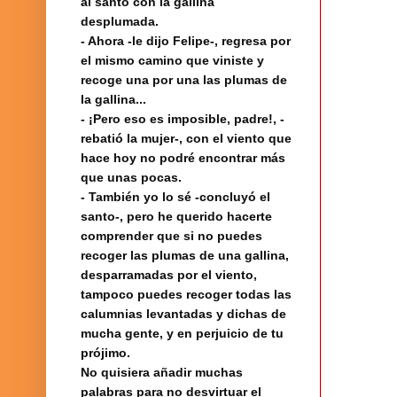
al santo con la gallina
desplumada.
- Ahora -le dijo Felipe-, regresa por
el mismo camino que viniste y
recoge una por una las plumas de
la gallina...
- ¡Pero eso es imposible, padre!, -
rebatió la mujer-, con el viento que
hace hoy no podré encontrar más
que unas pocas.
- También yo lo sé -concluyó el
santo-, pero he querido hacerte
comprender que si no puedes
recoger las plumas de una gallina,
desparramadas por el viento,
tampoco puedes recoger todas las
calumnias levantadas y dichas de
mucha gente, y en perjuicio de tu
prójimo.
No quisiera añadir muchas
palabras para no desvirtuar el