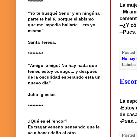
**********
La muje
─Mi amo
"Yo te busqué Señor y en ningúna
cement
parte te hallé, porque el abismo
que me impedía hallarte... era yo
─¿Y có
mismo"
─Pues
Santa Teresa.
Posted
**********
No hay 
Labels
"Amigo, amigo: No hay nada que
temer, estoy contigo... y después
de la oscuridad esperando esta un
Escon
nuevo día"
Julio Iglesias
La espo
**********
-Estoy 
de casa
-Pues…
¿Qué es el rencor?
Es tragar veneno pensando que le
va a hacer daño al otro.
Posted