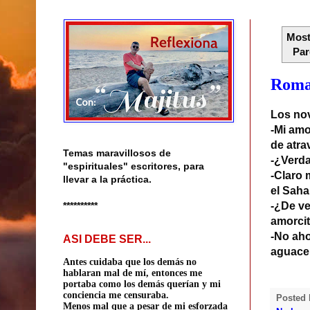
Most
Par
Roma
Los nov
-Mi amo
de atra
Temas maravillosos de
-
¿Verda
"espirituales" escritores, para
-Claro 
llevar a la práctica.
el Saha
**********
-
¿De ver
amorcit
-No aho
ASI DEBE SER...
aguace
Antes cuidaba que los demás no
hablaran mal de mí, entonces me
portaba como los demás querían
y mi
conciencia me censuraba.
Posted
Menos mal que a pesar de mi esforzada