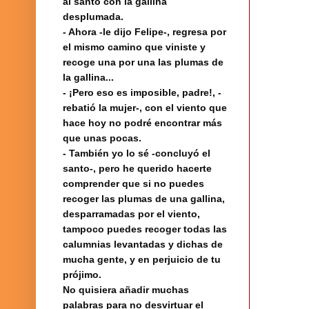
al santo con la gallina
desplumada.
- Ahora -le dijo Felipe-, regresa por
el mismo camino que viniste y
recoge una por una las plumas de
la gallina...
- ¡Pero eso es imposible, padre!, -
rebatió la mujer-, con el viento que
hace hoy no podré encontrar más
que unas pocas.
- También yo lo sé -concluyó el
santo-, pero he querido hacerte
comprender que si no puedes
recoger las plumas de una gallina,
desparramadas por el viento,
tampoco puedes recoger todas las
calumnias levantadas y dichas de
mucha gente, y en perjuicio de tu
prójimo.
No quisiera añadir muchas
palabras para no desvirtuar el