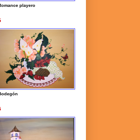
Romance playero
5
Bodegón
6