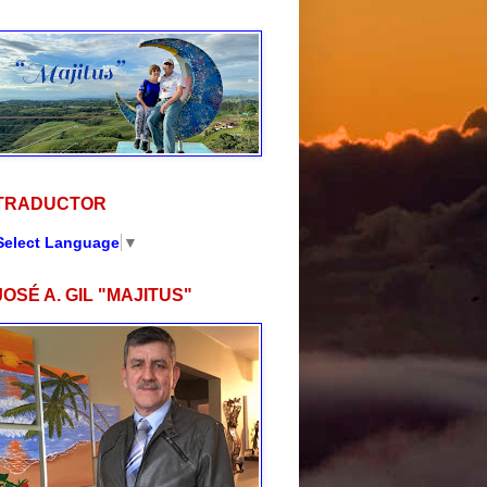
TRADUCTOR
Select Language
▼
JOSÉ A. GIL "MAJITUS"