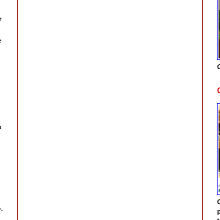
r
e
s
.