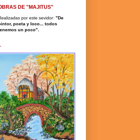
OBRAS DE "MAJITUS"
Realizadas por este sevidor:
"De
pintor, poeta y loco... todos
tenemos un poco".
1