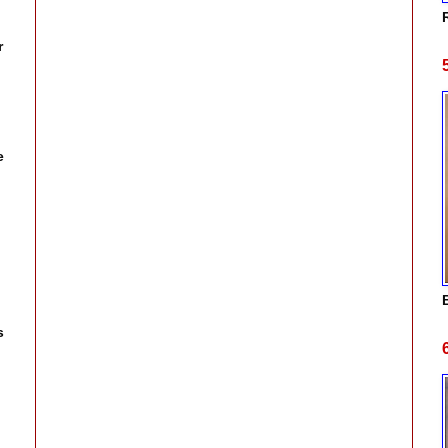
r
e
,
s