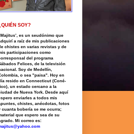
¿QUIÉN SOY?
“Majitus’, es un seudónimo que
adquirí a raíz de mis publicaciones
de chistes en varias revistas y de
mis participaciones como
corresponsal del programa
Sábados Felices, de la televisión
nacional. Soy de Medellín,
Colombia, o sea "paisa". Hoy en
día resido en Connecticut (Coné-
rico), un estado cercano a la
ciudad de Nueva York. Desde aquí
espero enviarles a todos mis
apuntes, chistes, anécdotas, fotos
y cuanta bobería se me ocurra;
material que espero sea de su
agrado. Mi correo es:
majitus@yahoo.com