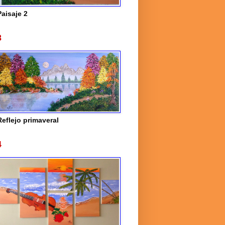
Paisaje 2
3
Reflejo primaveral
4