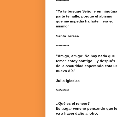
**********
"Yo te busqué Señor y en ningún
parte te hallé, porque el abismo
que me impedía hallarte... era yo
mismo"
Santa Teresa.
**********
"Amigo, amigo: No hay nada que
temer, estoy contigo... y después
de la oscuridad esperando esta u
nuevo día"
Julio Iglesias
**********
¿Qué es el rencor?
Es tragar veneno pensando que l
va a hacer daño al otro.