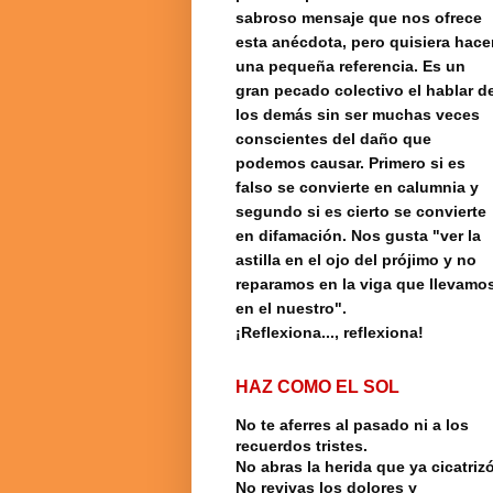
sabroso mensaje que nos ofrece
esta anécdota, pero quisiera hace
una pequeña referencia.
Es un
gran pecado colectivo el hablar d
los demás sin ser muchas veces
conscientes del daño que
podemos causar. Primero si es
falso se convierte en calumnia y
segundo si es cierto se convierte
en difamación. Nos gusta "ver la
astilla en el ojo del prójimo y no
reparamos en la viga que llevamo
en el nuestro".
¡Reflexiona..., reflexiona!
HAZ COMO EL SOL
No te aferres al pasado ni a los
recuerdos tristes.
No abras la herida que ya cicatrizó
No revivas los dolores y