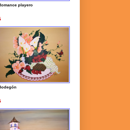
Romance playero
5
Bodegón
6