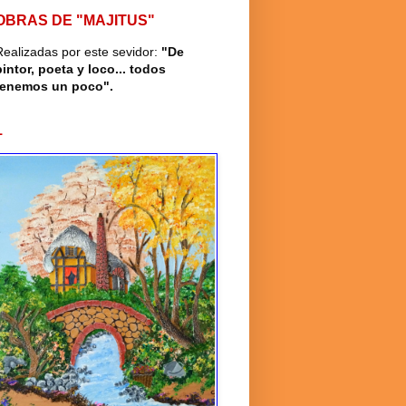
OBRAS DE "MAJITUS"
Realizadas por este sevidor:
"De
pintor, poeta y loco... todos
tenemos un poco".
1