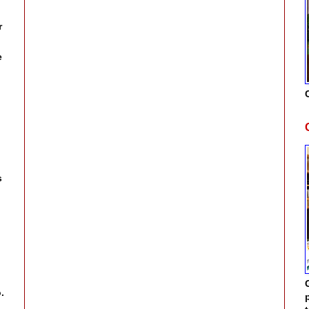
r
e
s
.