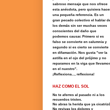
sabroso mensaje que nos ofrece
esta anécdota, pero quisiera hace
una pequeña referencia.
Es un
gran pecado colectivo el hablar d
los demás sin ser muchas veces
conscientes del daño que
podemos causar. Primero si es
falso se convierte en calumnia y
segundo si es cierto se convierte
en difamación. Nos gusta "ver la
astilla en el ojo del prójimo y no
reparamos en la viga que llevamo
en el nuestro".
¡Reflexiona..., reflexiona!
HAZ COMO EL SOL
No te aferres al pasado ni a los
recuerdos tristes.
No abras la herida que ya cicatrizó
No revivas los dolores y