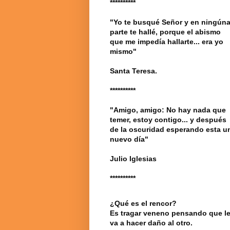
**********
"Yo te busqué Señor y en ningún
parte te hallé, porque el abismo
que me impedía hallarte... era yo
mismo"
Santa Teresa.
**********
"Amigo, amigo: No hay nada que
temer, estoy contigo... y después
de la oscuridad esperando esta u
nuevo día"
Julio Iglesias
**********
¿Qué es el rencor?
Es tragar veneno pensando que l
va a hacer daño al otro.