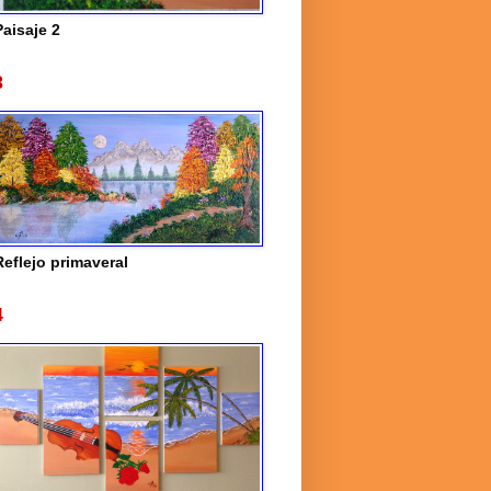
Paisaje 2
3
Reflejo primaveral
4