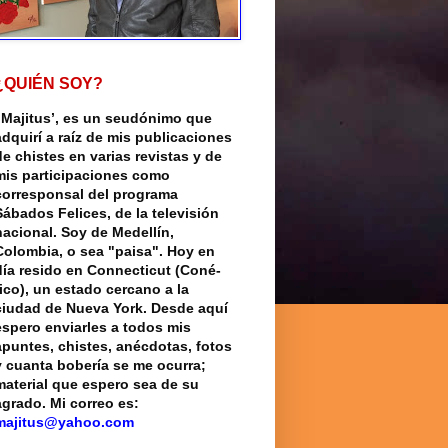
¿QUIÉN SOY?
“Majitus’, es un seudónimo que
adquirí a raíz de mis publicaciones
de chistes en varias revistas y de
mis participaciones como
corresponsal del programa
Sábados Felices, de la televisión
nacional. Soy de Medellín,
Colombia, o sea "paisa". Hoy en
día resido en Connecticut (Coné-
rico), un estado cercano a la
ciudad de Nueva York. Desde aquí
espero enviarles a todos mis
apuntes, chistes, anécdotas, fotos
y cuanta bobería se me ocurra;
material que espero sea de su
agrado. Mi correo es:
majitus@yahoo.com