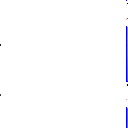
r
e
,
s