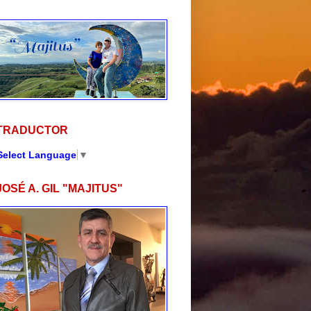
TRADUCTOR
Select Language
▼
JOSÉ A. GIL "MAJITUS"