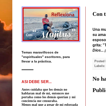
Con t
Una muj
su aman
esposo 
grita: 
Dios... 
Temas maravillosos de
"espirituales" escritores, para
llevar a la práctica.
Posted
Labels
**********
No ha
ASI DEBE SER...
Publi
Antes cuidaba que los demás no
hablaran mal de mí, entonces me
portaba como los demás querían
y mi
conciencia me censuraba.
Menos mal que a pesar de mi esforzada