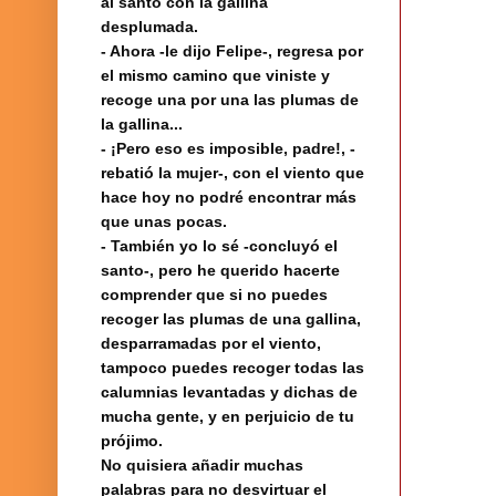
al santo con la gallina
desplumada.
- Ahora -le dijo Felipe-, regresa por
el mismo camino que viniste y
recoge una por una las plumas de
la gallina...
- ¡Pero eso es imposible, padre!, -
rebatió la mujer-, con el viento que
hace hoy no podré encontrar más
que unas pocas.
- También yo lo sé -concluyó el
santo-, pero he querido hacerte
comprender que si no puedes
recoger las plumas de una gallina,
desparramadas por el viento,
tampoco puedes recoger todas las
calumnias levantadas y dichas de
mucha gente, y en perjuicio de tu
prójimo.
No quisiera añadir muchas
palabras para no desvirtuar el